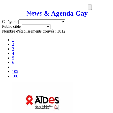
News & Agenda Gay
SORTIES
MEDIA
MAG
Catégorie
Public cible
Nombre d'établissements trouvés : 3812
1
2
3
4
5
6
…
105
106