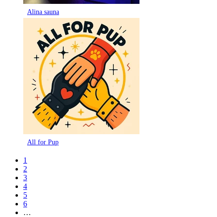
Alina sauna
All for Pup
1
2
3
4
5
6
…