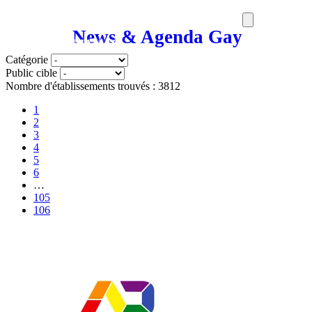
News & Agenda Gay
SORTIES
MEDIA
MAG
Catégorie
Public cible
Nombre d'établissements trouvés : 3812
1
2
3
4
5
6
…
105
106