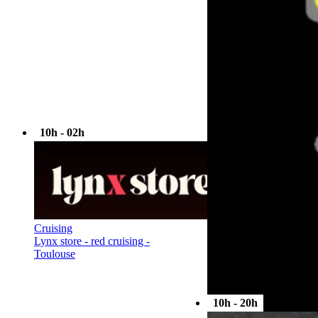
10h - 02h
Cruising
Lynx store - red cruising -
Toulouse
10h - 20h