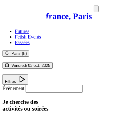
france, Paris
SORTIES
MEDIA
MAG
Futures
Fetish Events
Passées
Paris (fr)
Vendredi 03 oct. 2025
Filtres
Évènement
Je cherche des
activités ou soirées