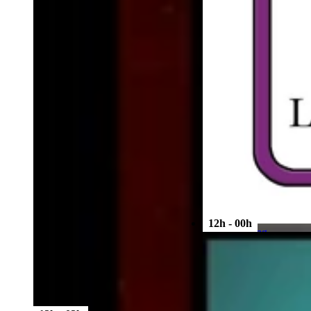
12h - 00h
Sauna/cruising
Le Rive droite sauna -
Amfreville la Mivoie