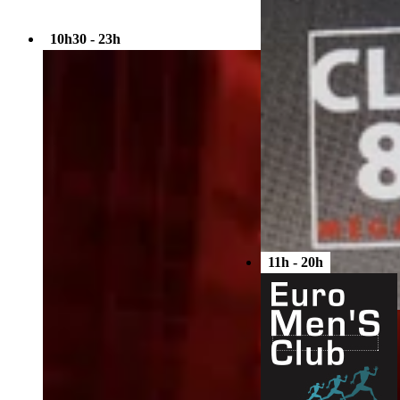
Cruising
Cube - Lille
10h30 - 23h
11h - 20h
Cruising
Club 87 - Nancy