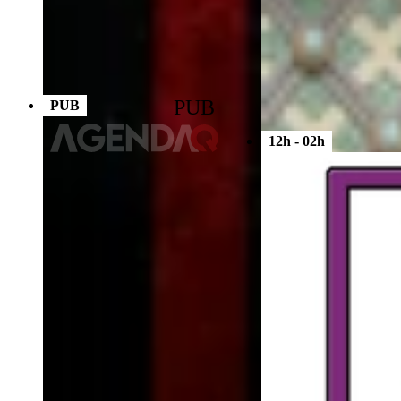
PUB
PUB
12h - 02h
Espace prévention ouver
Griffon - Lyon