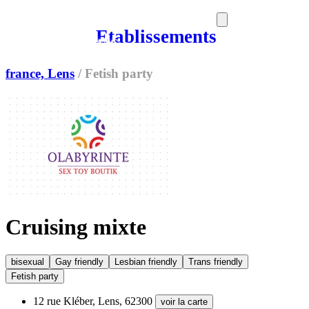
Etablissements
SORTIES
MEDIA
MAG
france, Lens
/
Fetish party
Cruising mixte
bisexual
Gay friendly
Lesbian friendly
Trans friendly
Fetish party
12 rue Kléber, Lens, 62300
voir la carte