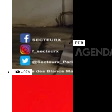
PUB
Cruising naturiste
Entre Deux Eaux - Paris
16h - 02h
La Pompe avec
lespompeurs.com
Secteur X - Paris