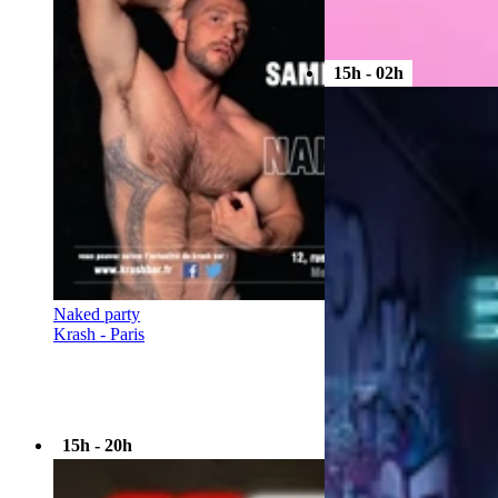
15h - 02h
Naked party
Krash - Paris
15h - 20h