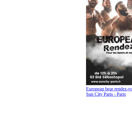
Oh my bears
Sauna Bains d'Odessa - 
European bear rendez-v
Sun City Paris - Paris