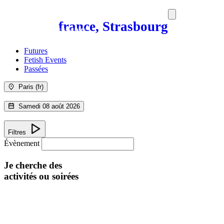
france, Strasbourg
SORTIES
MEDIA
MAG
Futures
Fetish Events
Passées
Paris (fr)
Samedi 08 août 2026
Filtres
Évènement
Je cherche des
activités ou soirées