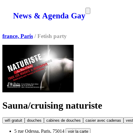
News & Agenda Gay
SORTIES
MEDIA
MAG
france, Paris
/
Fetish party
Sauna/cruising naturiste
wifi gratuit
douches
cabines de douches
casier avec cadenas
vest
5 rue Odessa, Paris, 75014
voir la carte