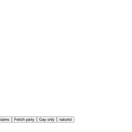
iaires
Fetish party
Gay only
naturist