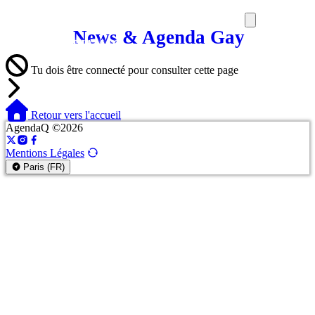
News & Agenda Gay
SORTIES
MEDIA
MAG
Tu dois être connecté pour consulter cette page
Retour vers l'accueil
AgendaQ ©2026
Mentions Légales
Paris (FR)