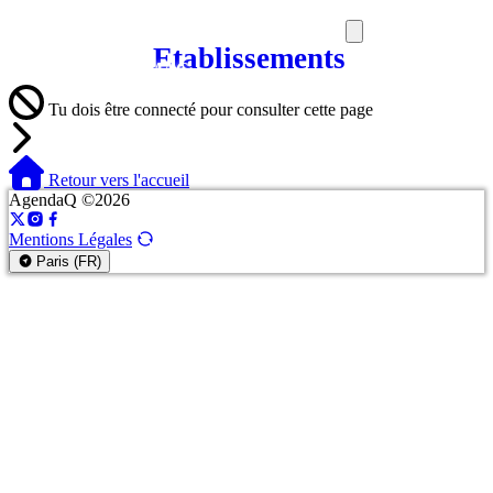
Etablissements
SORTIES
MEDIA
MAG
Tu dois être connecté pour consulter cette page
Retour vers l'accueil
AgendaQ ©2026
Mentions Légales
Paris (FR)