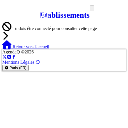
Etablissements
SORTIES
MEDIA
MAG
Tu dois être connecté pour consulter cette page
Retour vers l'accueil
AgendaQ ©2026
Mentions Légales
Paris (FR)