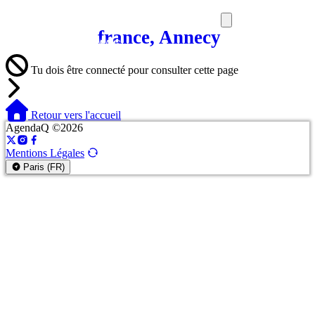
france, Annecy
SORTIES
MEDIA
MAG
Tu dois être connecté pour consulter cette page
Retour vers l'accueil
AgendaQ ©2026
Mentions Légales
Paris (FR)