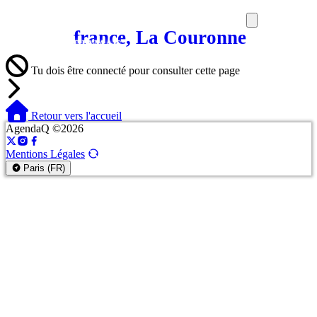
france, La Couronne
SORTIES
MEDIA
MAG
Tu dois être connecté pour consulter cette page
Retour vers l'accueil
AgendaQ ©2026
Mentions Légales
Paris (FR)