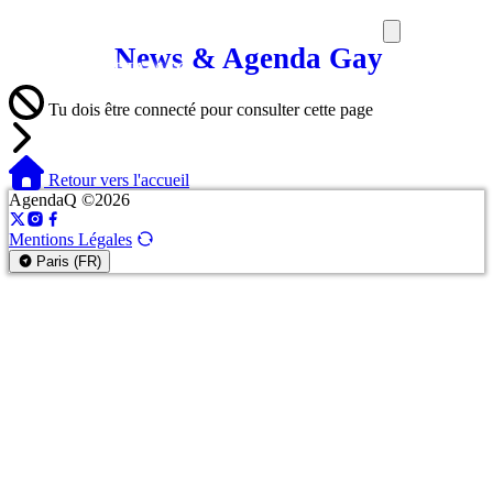
News & Agenda Gay
SORTIES
MEDIA
MAG
Tu dois être connecté pour consulter cette page
Retour vers l'accueil
AgendaQ ©2026
Mentions Légales
Paris (FR)