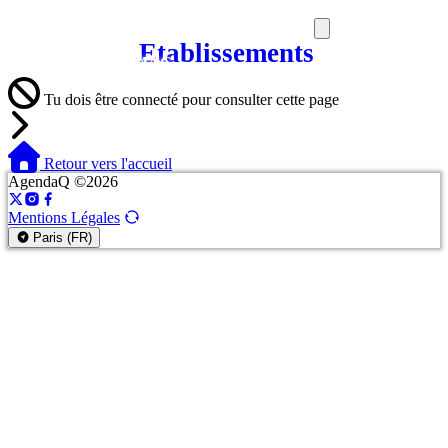
Etablissements
SORTIES
MEDIA
MAG
Tu dois être connecté pour consulter cette page
Retour vers l'accueil
AgendaQ ©2026
Mentions Légales
Paris (FR)