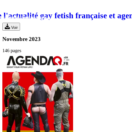
 l'actualité gay fetish française et age
SORTIES
MEDIA
MAG
Voir
Novembre 2023
146 pages