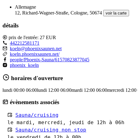
Allemagne
12, Richard-Wagner-Straße, Cologne, 50674
voir la carte
détails
prix de l'entrée: 27 EUR
442212581171
koeln@phoenixsaunen.net
koeln.phoenixsaunen.net/
people/Phoenix-Sauna/61570823877045
phoenix_koeln
horaires d'ouverture
lundi
00:00
06:00
lundi
12:00
06:00
mardi
12:00
06:00
mercredi
12:00
évènements associés
Sauna/cruising
le mardi, mercredi, jeudi de 12h à 06h
Sauna/cruising non stop
le vendredi de 12h à 00h