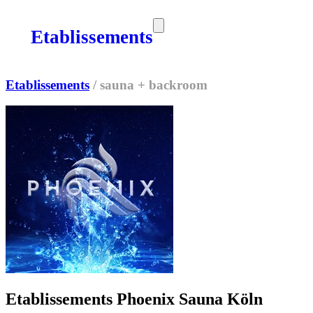
Etablissements
SORTIES
MEDIA
MAG
Etablissements
/
sauna + backroom
Etablissements Phoenix Sauna Köln