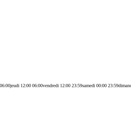
06:00
jeudi
12:00
06:00
vendredi
12:00
23:59
samedi
00:00
23:59
diman