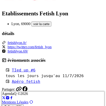
Etablissements Fetish Lyon
Lyon, 69000
voir la carte
détails
fetishlyon.fr/
https://twitter.com/fetish_lyon
fetishlyon.69/
évènements associés
TIed up #6
tous les jours jusqu'au 11/7/2026
Apéro fetish
Partager:
AgendaQ ©2026
Mentions Légales