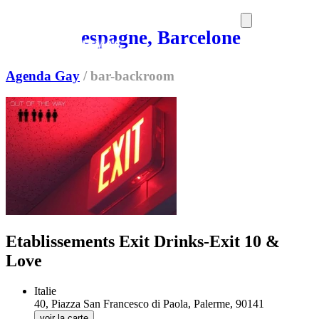
espagne, Barcelone
SORTIES
MEDIA
MAG
Agenda Gay
/
bar-backroom
Etablissements Exit Drinks-Exit 10 &
Love
Italie
40, Piazza San Francesco di Paola, Palerme, 90141
voir la carte