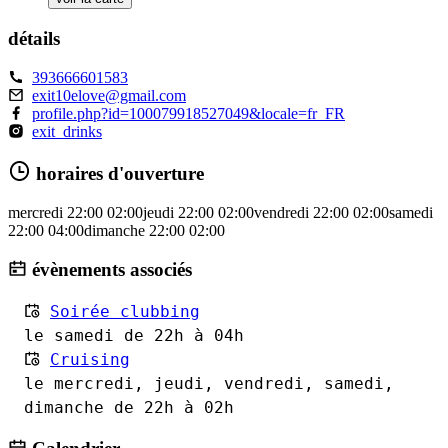
détails
393666601583
exit10elove@gmail.com
profile.php?id=100079918527049&locale=fr_FR
exit_drinks
horaires d'ouverture
mercredi
22:00
02:00
jeudi
22:00
02:00
vendredi
22:00
02:00
samedi
22:00
04:00
dimanche
22:00
02:00
évènements associés
Soirée clubbing
le samedi de 22h à 04h
Cruising
le mercredi, jeudi, vendredi, samedi,
dimanche de 22h à 02h