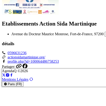
Etablissements Action Sida Martinique
Avenue du Docteur Maurice Monrose, Fort-de-France, 97200
détails
0596631236
actionsidamartinique.org/
profile.php?id=100064486758253
Partager:
AgendaQ ©2026
Mentions Légales
Paris (FR)