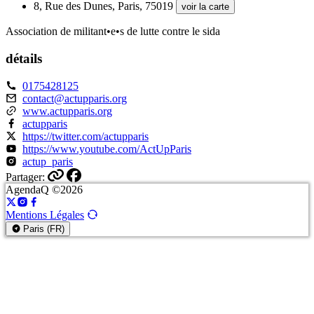
8, Rue des Dunes, Paris, 75019
voir la carte
Association de militant•e•s de lutte contre le sida
détails
0175428125
contact@actupparis.org
www.actupparis.org
actupparis
https://twitter.com/actupparis
https://www.youtube.com/ActUpParis
actup_paris
Partager:
AgendaQ ©2026
Mentions Légales
Paris (FR)