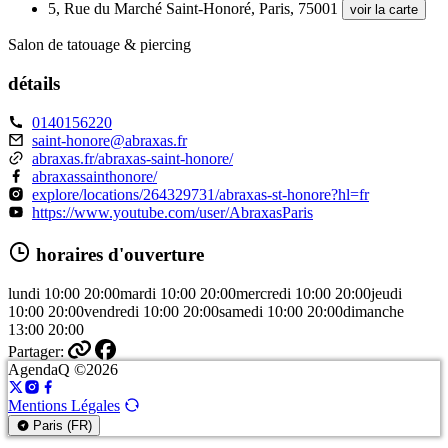
5, Rue du Marché Saint-Honoré, Paris, 75001
voir la carte
Salon de tatouage & piercing
détails
0140156220
saint-honore@abraxas.fr
abraxas.fr/abraxas-saint-honore/
abraxassainthonore/
explore/locations/264329731/abraxas-st-honore?hl=fr
https://www.youtube.com/user/AbraxasParis
horaires d'ouverture
lundi
10:00
20:00
mardi
10:00
20:00
mercredi
10:00
20:00
jeudi
10:00
20:00
vendredi
10:00
20:00
samedi
10:00
20:00
dimanche
13:00
20:00
Partager:
AgendaQ ©2026
Mentions Légales
Paris (FR)