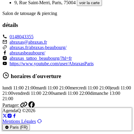
9, Rue Saint-Merri, Paris, 75004
voir la carte
Salon de tatouage & piercing
détails
0148043355
abraxas@abraxas.fr
abraxas.fr/abraxas-beaubourg/
abraxasbeaubourg/
abraxas_tattoo_beaubourg/?hl=fr
https://www.youtube.com/user/AbraxasParis
horaires d'ouverture
lundi
11:00
21:00
mardi
11:00
21:00
mercredi
11:00
21:00
jeudi
11:00
21:00
vendredi
11:00
22:00
samedi
11:00
22:00
dimanche
13:00
21:00
Partager:
AgendaQ ©2026
Mentions Légales
Paris (FR)