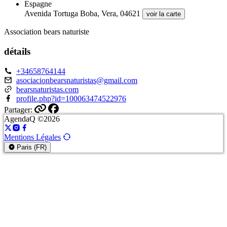
Espagne
Avenida Tortuga Boba, Vera, 04621
voir la carte
Association bears naturiste
détails
+34658764144
asociacionbearsnaturistas@gmail.com
bearsnaturistas.com
profile.php?id=100063474522976
Partager:
AgendaQ ©2026
Mentions Légales
Paris (FR)