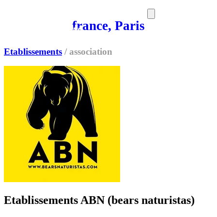
france, Paris
SORTIES
MEDIA
MAG
Etablissements
/
association
Etablissements ABN (bears naturistas)