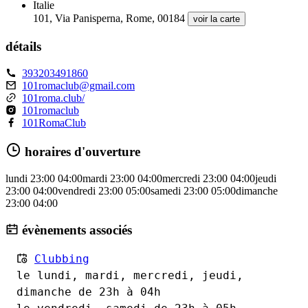
Italie
101, Via Panisperna, Rome, 00184
voir la carte
détails
393203491860
101romaclub@gmail.com
101roma.club/
101romaclub
101RomaClub
horaires d'ouverture
lundi
23:00
04:00
mardi
23:00
04:00
mercredi
23:00
04:00
jeudi
23:00
04:00
vendredi
23:00
05:00
samedi
23:00
05:00
dimanche
23:00
04:00
évènements associés
Clubbing
le lundi, mardi, mercredi, jeudi,
dimanche de 23h à 04h