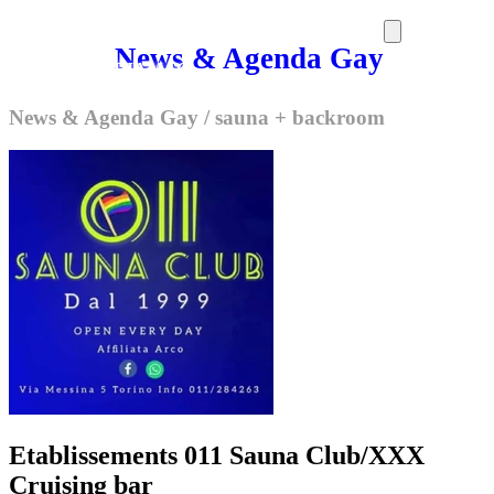
News & Agenda Gay
SORTIES
MEDIA
MAG
News & Agenda Gay
/
sauna + backroom
Etablissements 011 Sauna Club/XXX
Cruising bar