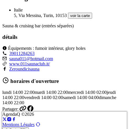
Italie
5, Via Messina, Turin, 10153
voir la carte
Sauna & cruising bar (entrées séparées)
détails
Équipements : fumoir intérieur, glory holes
39011284263
sauna011@hotmail.com
www.011saunaclub.it/
Zeroundicisauna
horaires d'ouverture
lundi
14:00
22:00
mardi
14:00
22:00
mercredi
14:00
02:00
jeudi
14:00
22:00
vendredi
14:00
02:00
samedi
14:00
04:00
dimanche
14:00
22:00
Partager:
AgendaQ ©2026
Mentions Légales