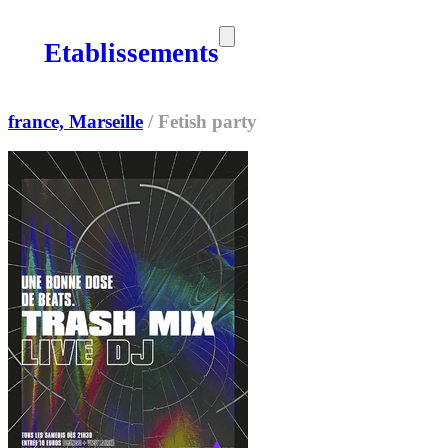
Etablissements
SORTIES
MEDIA
MAG
france, Marseille
/
Fetish party