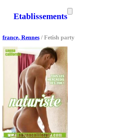
Etablissements
SORTIES
MEDIA
MAG
france, Rennes
/
Fetish party