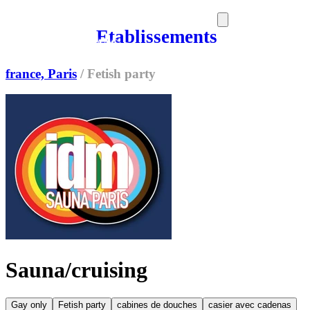
Etablissements
SORTIES
MEDIA
MAG
france, Paris
/
Fetish party
Sauna/cruising
Gay only
Fetish party
cabines de douches
casier avec cadenas