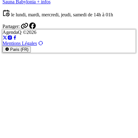
Sauna Babylonia
+ infos
le lundi, mardi, mercredi, jeudi, samedi de 14h à 01h
Partager:
AgendaQ ©2026
Mentions Légales
Paris (FR)