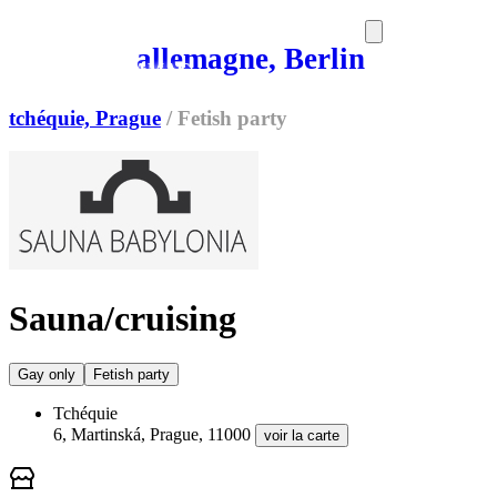
allemagne, Berlin
SORTIES
MEDIA
MAG
tchéquie, Prague
/
Fetish party
Sauna/cruising
Gay only
Fetish party
Tchéquie
6, Martinská, Prague, 11000
voir la carte