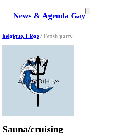
News & Agenda Gay
SORTIES
MEDIA
MAG
belgique, Liège
/
Fetish party
Sauna/cruising