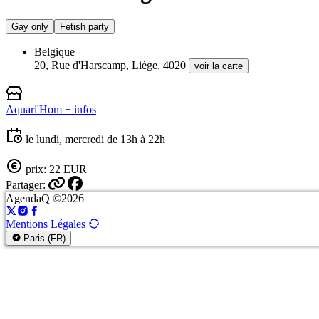
Gay only
Fetish party
Belgique
20, Rue d'Harscamp, Liège, 4020
voir la carte
Aquari'Hom
+ infos
le lundi, mercredi de 13h à 22h
prix: 22 EUR
Partager:
AgendaQ ©2026
Mentions Légales
Paris (FR)