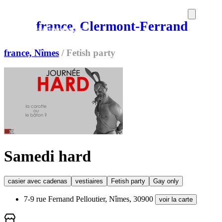
france, Clermont-Ferrand
SORTIES
MEDIA
MAG
france, Nîmes
/
Fetish party
Samedi hard
casier avec cadenas
vestiaires
Fetish party
Gay only
7-9 rue Fernand Pelloutier, Nîmes, 30900
voir la carte