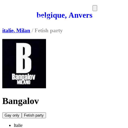
belgique, Anvers
SORTIES
MEDIA
MAG
italie, Milan
/
Fetish party
Bangalov
Gay only
Fetish party
Italie