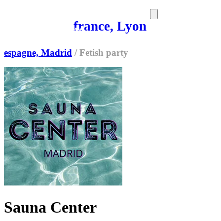
france, Lyon
SORTIES
MEDIA
MAG
espagne, Madrid
/
Fetish party
Sauna Center