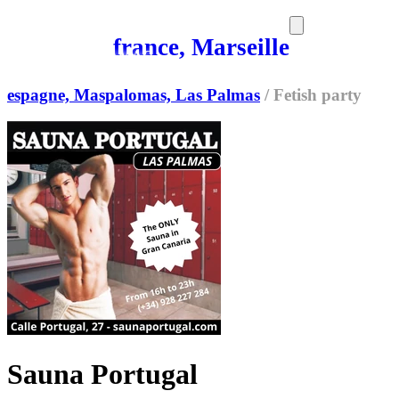
france, Marseille
SORTIES
MEDIA
MAG
espagne, Maspalomas, Las Palmas
/
Fetish party
Sauna Portugal