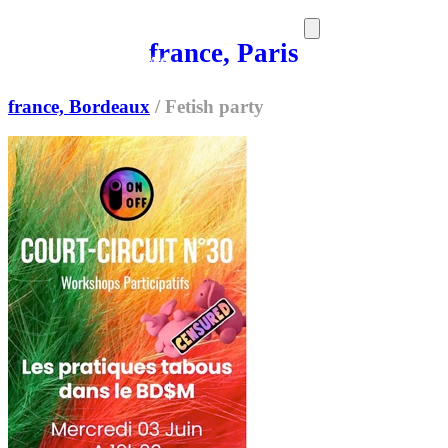
france, Paris
SORTIES
MEDIA
MAG
france, Bordeaux
/
Fetish party