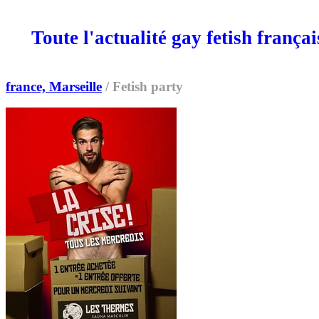
Toute l'actualité gay fetish frança
SORTIES
MEDIA
MAG
france, Marseille
/
Fetish party