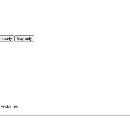
sh party
Gay only
vestiaires