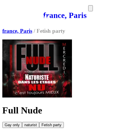
france, Paris
SORTIES
MEDIA
MAG
france, Paris
/
Fetish party
Full Nude
Gay only
naturist
Fetish party