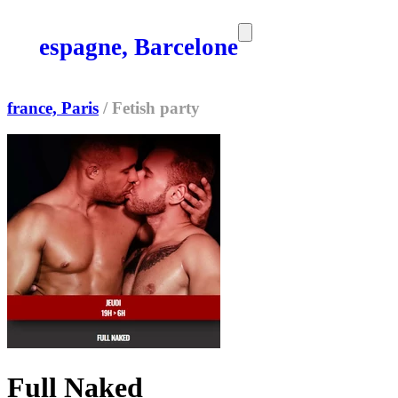
espagne, Barcelone
SORTIES
MEDIA
MAG
france, Paris
/
Fetish party
Full Naked