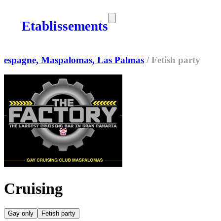
Etablissements
SORTIES
MEDIA
MAG
espagne, Maspalomas, Las Palmas
/
Fetish party
Cruising
Gay only
Fetish party