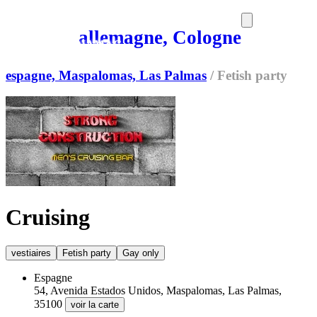
allemagne, Cologne
SORTIES
MEDIA
MAG
espagne, Maspalomas, Las Palmas
/
Fetish party
Cruising
vestiaires
Fetish party
Gay only
Espagne
54, Avenida Estados Unidos, Maspalomas, Las Palmas,
35100
voir la carte