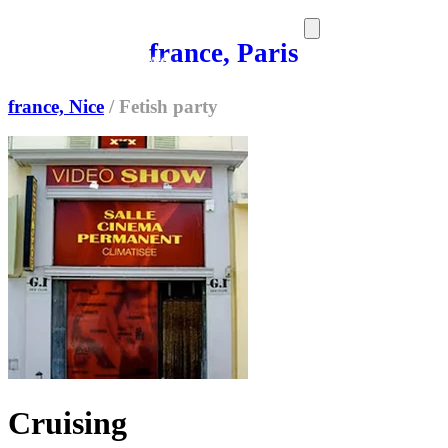
france, Paris
SORTIES
MEDIA
MAG
france, Nice
/
Fetish party
Cruising