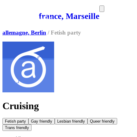
france, Marseille
SORTIES
MEDIA
MAG
allemagne, Berlin
/
Fetish party
Cruising
Fetish party
Gay friendly
Lesbian friendly
Queer friendly
Trans friendly