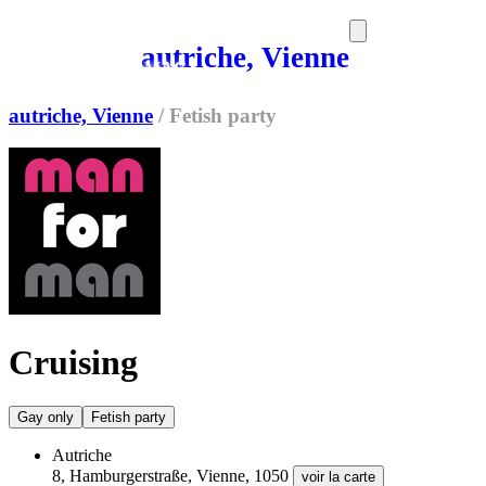
autriche, Vienne
SORTIES
MEDIA
MAG
autriche, Vienne
/
Fetish party
Cruising
Gay only
Fetish party
Autriche
8, Hamburgerstraße, Vienne, 1050
voir la carte