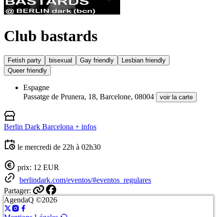
Club bastards
Fetish party
bisexual
Gay friendly
Lesbian friendly
Queer friendly
Espagne
Passatge de Prunera, 18, Barcelone, 08004
voir la carte
Berlin Dark Barcelona
+ infos
le mercredi de 22h à 02h30
prix: 12 EUR
berlindark.com/eventos/#eventos_regulares
Partager:
AgendaQ ©2026