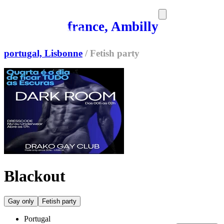
france, Ambilly
SORTIES
MEDIA
MAG
portugal, Lisbonne
/
Fetish party
Blackout
Gay only
Fetish party
Portugal