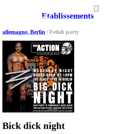
Etablissements
SORTIES
MEDIA
MAG
allemagne, Berlin
/
Fetish party
Bick dick night