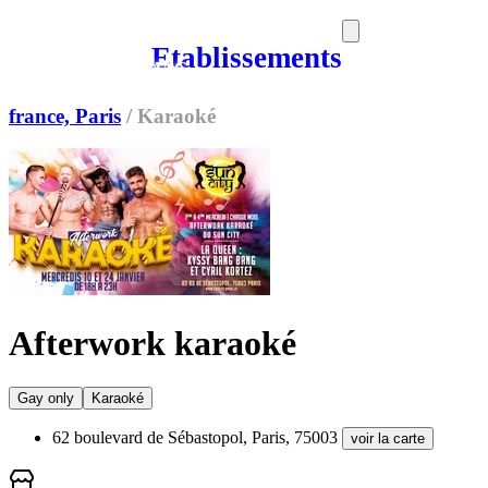
Etablissements
SORTIES
MEDIA
MAG
france, Paris
/
Karaoké
Afterwork karaoké
Gay only
Karaoké
62 boulevard de Sébastopol, Paris, 75003
voir la carte