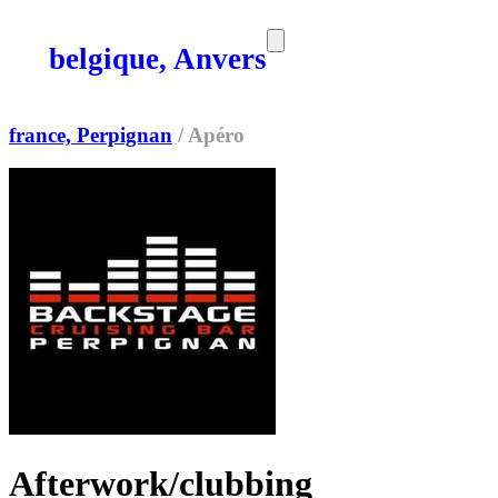
belgique, Anvers
SORTIES
MEDIA
MAG
france, Perpignan
/
Apéro
Afterwork/clubbing