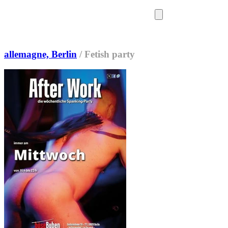
SORTIES
MEDIA
MAG
allemagne, Berlin
/
Fetish party