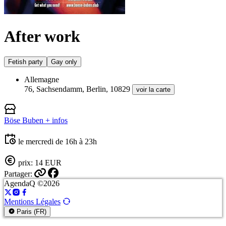
After work
Fetish party
Gay only
Allemagne
76, Sachsendamm, Berlin, 10829
voir la carte
Böse Buben
+ infos
le mercredi de 16h à 23h
prix: 14 EUR
Partager:
AgendaQ ©2026
Mentions Légales
Paris (FR)